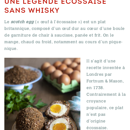
UNE LÉGENDE ÉCOSSAISE
SANS WHISKY
Le
scotch egg
(
« œuf à l’écossaise »
) est un plat
britannique, composé d’un œuf dur au cœur d’une boule
de garniture de chair à saucisse, panée et frit. On le
mange, chaud ou froid, notamment au cours d’un pique-
nique.
Il s’agit d’une
recette inventée à
Londres par
Fortnum & Mason,
en 1738.
Contrairement à la
croyance
populaire, ce plat
n’est pas
d’origine
écossaise.